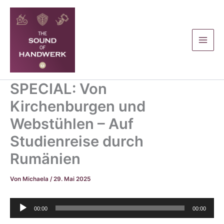
Zum
Inhalt
springen
SPECIAL: Von
Kirchenburgen und
Webstühlen – Auf
Studienreise durch
Rumänien
Von
Michaela
/
29. Mai 2025
Audio-
00:00
00:00
Player